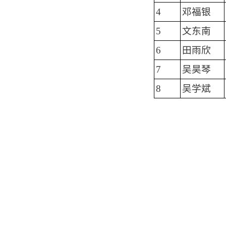
4
邓福银
5
文东南
6
田雨欣
7
吴昊琴
8
吴学斌