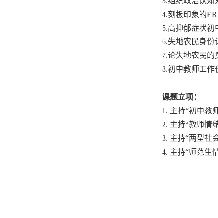
3.
组织政治认知
4.
刻板印象的
ER
5.
高抑郁症状初
6.
失地农民身份
7.
论失地农民的
8.
初中教师工作
课题立项：
1.
主持
“
初中教
2.
主持
“
教师情
3.
主持
“
两型社
主持
师范生
4.
“