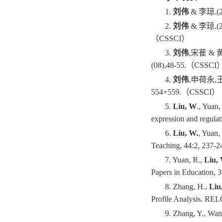
1.
刘伟
&
李琼
.(
2.
刘伟
&
李琼
.(
（
CSSCI
）
3.
刘伟
,
宋萑
&
(08),48-55.
（
CSSCI
4.
刘伟
,
申荷永
,
554+559.
（
CSSCI
）
5.
Liu, W
., Yuan,
expression and regulat
6.
Liu, W.
, Yuan,
Teaching, 44:2, 237-2
7. Yuan, R.,
Liu,
Papers in Education, 
8. Zhang, H.,
Liu
Profile Analysis. REL
9. Zhang, Y., Wa