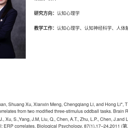
研究方向：
认知心理学
教学工作：
认知心理学、认知神经科学、人体
an, Shuang Xu, Xianxin Meng, Chengqiang Li, and Hong Li*, Th
rrelates from two modified three-stimulus oddball tasks. 
, Xu, S.,Yang, J.M, Liu, Q., Chen, A.T., Zhu, L.P., Chen, J.and 
rol: ERP correlates. Biological Psychology, 87(1),17–24,2011