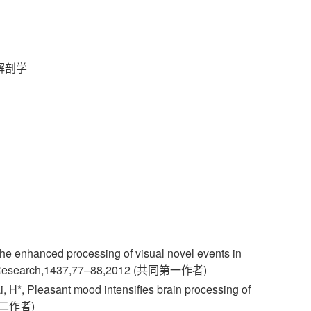
解剖学
e enhanced processing of visual novel events in
Brain Research,1437,77–88,2012 (共同第一作者)
Li, H*, Pleasant mood intensifies brain processing of
 (第二作者)