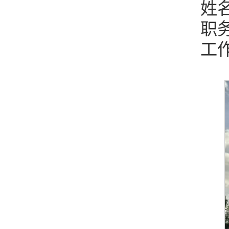
姓
职
工