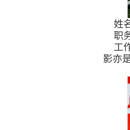
姓
职
工
影亦