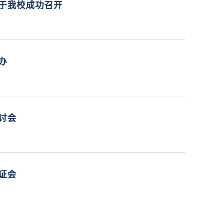
于我校成功召开
开
办
讨会
证会