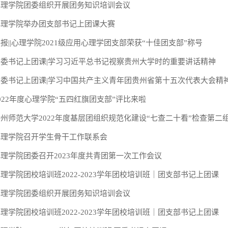
心理学院团委组织开展团务知识培训会议
心理学院举办团支部书记上团课大赛
报||心理学院2021级应用心理学团支部荣获“十佳团支部”称号
团委书记上团课|学习习近平总书记视察贵州大学时的重要讲话精神
团委书记上团课|学习中国共产主义青年团贵州省第十五次代表大会精
022年度心理学院“五四红旗团支部”评比来啦
州师范大学2022年度基层团组织规范化建设“七查二十看”检查第二组
心理学院召开学生骨干工作联系会
理学院团委召开2023年度共青团第一次工作会议
理学院团校培训班2022-2023学年团校培训班｜团支部书记上团课
心理学院团委组织开展团务知识培训会议
理学院团校培训班2022-2023学年团校培训班｜团支部书记上团课