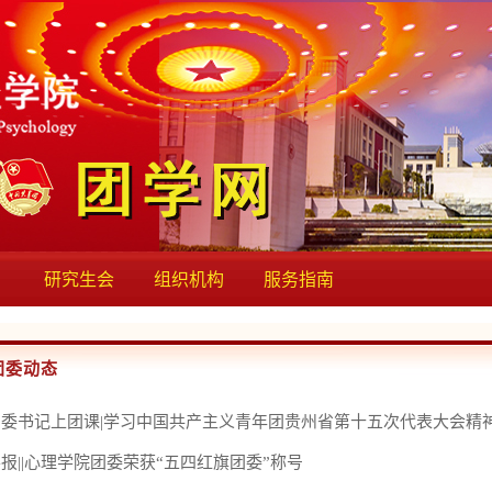
研究生会
组织机构
服务指南
团委动态
团委书记上团课|学习中国共产主义青年团贵州省第十五次代表大会精
报||心理学院团委荣获“五四红旗团委”称号